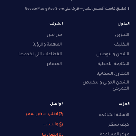
📱 تطبيق فاست أكسس للتجار — قريبًا على App Store و Google Play
الحلول
الشركة
التخزين
من نحن
التغليف
المهمة والرؤية
الشحن والتوصيل
القطاعات التي نخدمها
المتابعة اللحظية
المصادر
المخازن السحابية
الشحن الدولي والتخليص
الجمركي
المزيد
تواصل
اطلب عرض سعر
الأسئلة الشائعة
واتساب
كيف نسعّر
مركز المساعدة
اتصل بنا