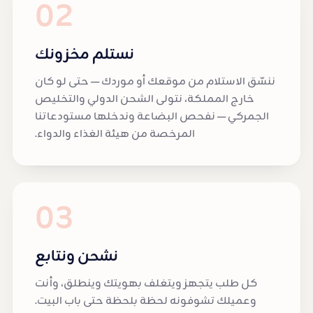
02
نستلم مخزونك
ننسّق الاستلام من موقعك أو موردك — حتى لو كان
خارج المملكة، نتولى الشحن الدولي والتخليص
الجمركي — نفحص البضاعة وندخلها مستودعاتنا
المرخصة من هيئة الغذاء والدواء.
03
نشحن ونتابع
كل طلب يتجهز ويتغلف بهويتك وينطلق، وأنت
وعميلك تشوفونه لحظة بلحظة حتى باب البيت.