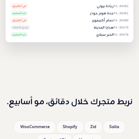
ريادة بيوتي
في الطريق
FA-30482
جدة هوم جودز
تم التسليم
FA-30481
دمام أكتيفوير
في الطريق
FA-30480
هدايا المدينة
جاري الانتقاء
FA-30479
الخبر سبلاي
تم التسليم
FA-30478
نربط متجرك خلال دقائق، مو أسابيع.
WooCommerce
Shopify
Zid
Salla