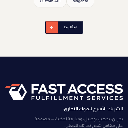
Custom API
Magento
ابدأ الربط
الشريك الأسرع لنموك التجاري.
تخزين، تجهيز، توصيل، ومتابعة لحظية — مصممة
على مقاس شحن تجارتك الفعلي.