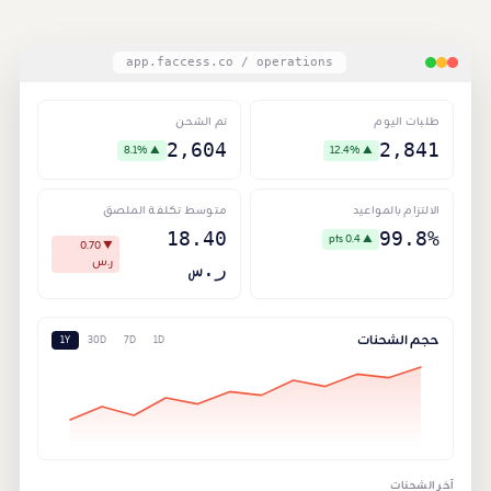
app.faccess.co / operations
طلبات اليوم
تم الشحن
2,604
2,841
8.1%
▲
12.4%
▲
الالتزام بالمواعيد
متوسط تكلفة الملصق
18.40
99.8%
0.4 pts
▲
0.70
▼
ر.س
ر.س
حجم الشحنات
1Y
30D
7D
1D
آخر الشحنات