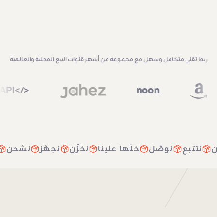
ربط تقني متكامل وسهل مع مجموعة من أشهر قنوات البيع المحلية والعالمية
noo
Custom API
</>
نشحن
نتتبع
نوصّل
خلّها علينا
نخزّن
نجهّز
نش