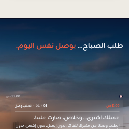
طلب الصباح...
يوصل نفس اليوم.
11:00 ص
11:00 ص
04
/
01
·
الطلب وصل
عميلك اشترى... وخلاص، صارت علينا.
الطلب وصلنا من متجرك تلقائيًا. بدون إيميل، بدون إكسل، بدون