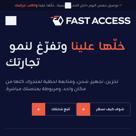
واطلب عرضك
توصيل بنفس اليوم داخل المدن الرئيسية... خلّها علينا،
خلّها
علينا
وتفرّغ
لنمو
تجارتك
تخزين، تجهيز، شحن، ومتابعة لحظية لمتجرك، كلها من
مكان واحد، ومربوطة بمنصتك مباشرة.
شوف كيف نسعّر
تتبع شحنتك