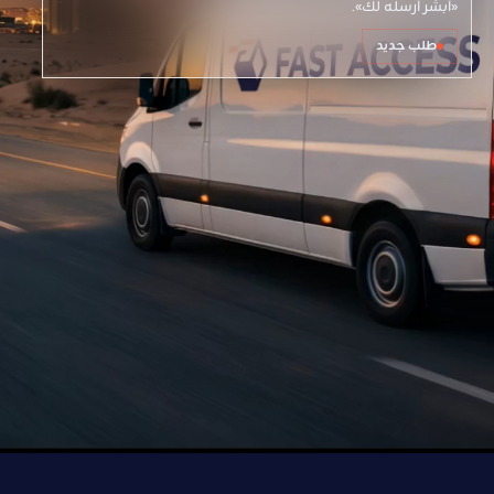
«أبشر أرسله لك».
طلب جديد