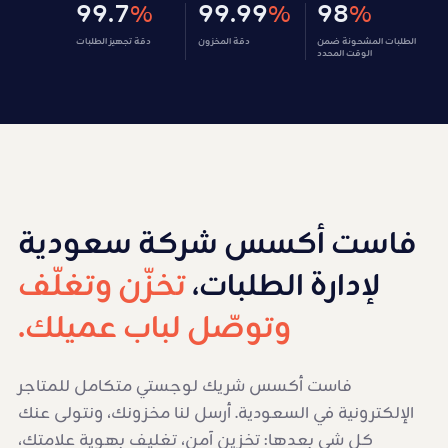
99.7
99.99
98
%
%
%
الطلبات المشحونة ضمن
دقة المخزون
دقة تجهيز الطلبات
الوقت المحدد
فاست أكسس شركة سعودية
لإدارة الطلبات،
تخزّن وتغلّف
وتوصّل لباب عميلك.
فاست أكسس شريك لوجستي متكامل للمتاجر
الإلكترونية في السعودية. أرسل لنا مخزونك، ونتولى عنك
كل شي بعدها: تخزين آمن، تغليف بهوية علامتك،